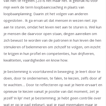
valt niet te regelen.|Zo is het maar net. Ik gebruik nu voor
mijn werk de term loopbaancoaching in plaats van
loopbaanplanning. Daarin zit het volgen van anderen
opgesloten . Ik ga ervan uit dat mensen in wezen niet zijn
aan te sturen, omdat het leven niet aan te sturen is. Wel kun
je mensen die daarvoor open staan, dingen aanreiken om
zich bewust te worden van de patronen in hun leven die hen
stimuleren of belemmeren om zichzelf te volgen, om inzicht
te krijgen in hun profiel en competenties, hun drijfveren,
kwaliteiten, vaardigheden en know how.
Je bestemming is voortdurend in beweging. Je leert door te
doen, door te ondernemen, te falen, te kiezen, zelfs door af
te wachten…. Door te reflecteren op wat je hierin ervaart en
opnieuw te kiezen vanuit je positie van dat moment, zet je
jezelf ‘in lijn’ met je bestemming. Je hebt geen contrôle over
wat er op je pad gebeurt, wat je gaat meemaken maar je